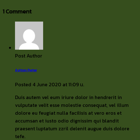
1 Comment
Post Author
Ashton Porter
Posted
4 June 2020
at
11:09 น.
Duis autem vel eum iriure dolor in hendrerit in
vulputate velit esse molestie consequat, vel illum
dolore eu feugiat nulla facilisis at vero eros et
accumsan et iusto odio dignissim qui blandit
praesent luptatum zzril delenit augue duis dolore
tefe.