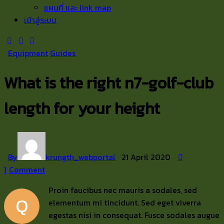
แผนที่ และ link map
เข้าสู่ระบบ
Equipment
Guides
What is the right n7-golf-club
length for your height
By
krungth_webportal
21 April 2020
1
Comment
Proin faucibus nec mauris a sodales, sed
Q
elementum mi tincidunt. Sed eget viverra
egestas nisi in consequat. Fusce sodales augue