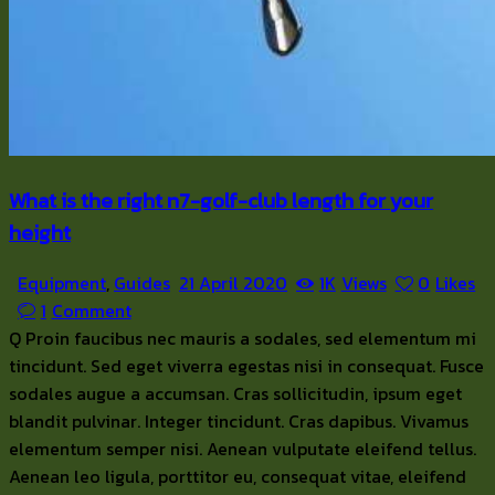
What is the right n7-golf-club length for your
height
Equipment
,
Guides
21 April 2020
1K
Views
0
Likes
1
Comment
Q Proin faucibus nec mauris a sodales, sed elementum mi
tincidunt. Sed eget viverra egestas nisi in consequat. Fusce
sodales augue a accumsan. Cras sollicitudin, ipsum eget
blandit pulvinar. Integer tincidunt. Cras dapibus. Vivamus
elementum semper nisi. Aenean vulputate eleifend tellus.
Aenean leo ligula, porttitor eu, consequat vitae, eleifend