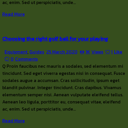
ac, enim. Sed ut perspiciatis, unde…
Read More
Choosing the right golf ball for your playing
Equipment
,
Guides
25 March 2020
1K
Views
1
Like
0
Comments
Q Proin faucibus nec mauris a sodales, sed elementum mi
tincidunt. Sed eget viverra egestas nisi in consequat. Fusce
sodales augue a accumsan. Cras sollicitudin, ipsum eget
blandit pulvinar. Integer tincidunt. Cras dapibus. Vivamus
elementum semper nisi. Aenean vulputate eleifend tellus.
Aenean leo ligula, porttitor eu, consequat vitae, eleifend
ac, enim. Sed ut perspiciatis, unde…
Read More