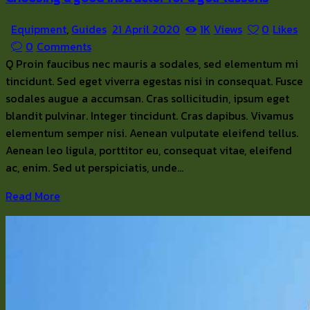
Equipment
,
Guides
21 April 2020
1K
Views
0
Likes
0
Comments
Q Proin faucibus nec mauris a sodales, sed elementum mi
tincidunt. Sed eget viverra egestas nisi in consequat. Fusce
sodales augue a accumsan. Cras sollicitudin, ipsum eget
blandit pulvinar. Integer tincidunt. Cras dapibus. Vivamus
elementum semper nisi. Aenean vulputate eleifend tellus.
Aenean leo ligula, porttitor eu, consequat vitae, eleifend
ac, enim. Sed ut perspiciatis, unde…
Read More