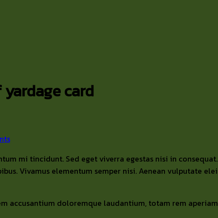
f yardage card
nts
tum mi tincidunt. Sed eget viverra egestas nisi in consequat.
apibus. Vivamus elementum semper nisi. Aenean vulputate eleife
tatem accusantium doloremque laudantium, totam rem aperiam e