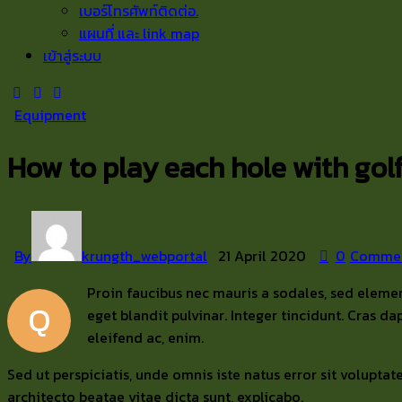
เบอร์โทรศัพท์ติดต่อ.
แผนที่ และ link map
เข้าสู่ระบบ
Equipment
How to play each hole with gol
By
krungth_webportal
21 April 2020
0
Comme
Proin faucibus nec mauris a sodales, sed elemen
Q
eget blandit pulvinar. Integer tincidunt. Cras d
eleifend ac, enim.
Sed ut perspiciatis, unde omnis iste natus error sit volup
architecto beatae vitae dicta sunt, explicabo.