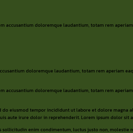
tatem accusantium doloremque laudantium, totam rem aperiam e
 accusantium doloremque laudantium, totam rem aperiam eaque 
tatem accusantium doloremque laudantium, totam rem aperiam e
sed do eiusmod tempor incididunt ut labore et dolore magna a
s aute irure dolor in reprehenderit. Lorem ipsum dolor sit am
s sollicitudin enim condimentum, luctus justo non, molestie ni