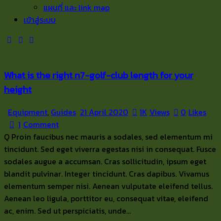
แผนที่ และ link map
เข้าสู่ระบบ
What is the right n7-golf-club length for your
height
Equipment
,
Guides
21 April 2020
1K
Views
0
Likes
1
Comment
Q Proin faucibus nec mauris a sodales, sed elementum mi
tincidunt. Sed eget viverra egestas nisi in consequat. Fusce
sodales augue a accumsan. Cras sollicitudin, ipsum eget
blandit pulvinar. Integer tincidunt. Cras dapibus. Vivamus
elementum semper nisi. Aenean vulputate eleifend tellus.
Aenean leo ligula, porttitor eu, consequat vitae, eleifend
ac, enim. Sed ut perspiciatis, unde…