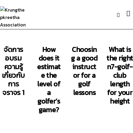
จัดการ
How
Choosin
What is
อบรม
does it
g a good
the right
ความรู้
estimat
instruct
n7-golf-
เกี่ยวกับ
e the
or for a
club
การ
level of
golf
length
จราจร 1
a
lessons
for your
golfer’s
height
game?