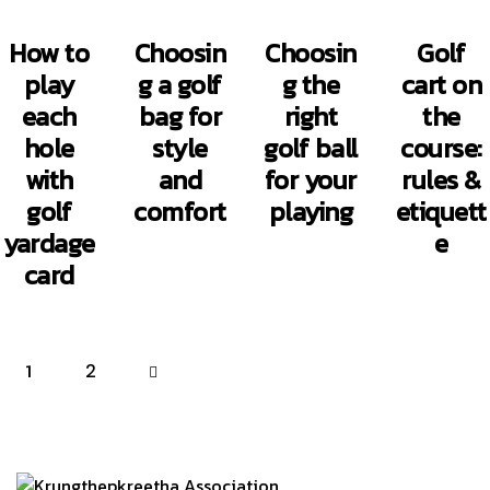
How to
Choosin
Choosin
Golf
play
g a golf
g the
cart on
each
bag for
right
the
hole
style
golf ball
course:
with
and
for your
rules &
golf
comfort
playing
etiquett
yardage
e
card
1
>
2