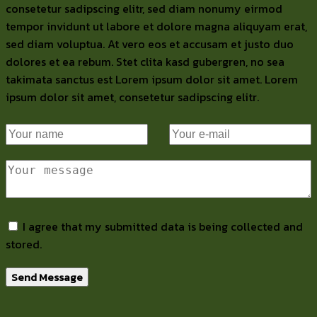
consetetur sadipscing elitr, sed diam nonumy eirmod
tempor invidunt ut labore et dolore magna aliquyam erat,
sed diam voluptua. At vero eos et accusam et justo duo
dolores et ea rebum. Stet clita kasd gubergren, no sea
takimata sanctus est Lorem ipsum dolor sit amet. Lorem
ipsum dolor sit amet, consetetur sadipscing elitr.
I agree that my submitted data is being collected and
stored.
Send Message